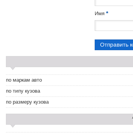
*
Имя
С
а
й
д
по маркам авто
б
а
по типу кузова
р
2
по размеру кузова