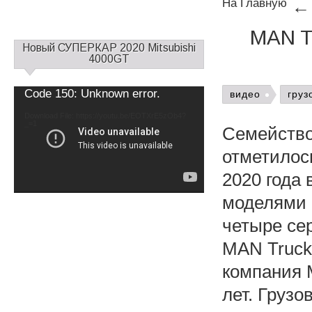
На Главную
MAN T
С
Новый СУПЕРКАР 2020 Mitsubishi
а
4000GT
й
д
Video
Code 150: Unknown error.
видео
груз
б
Player
а
Download File: https://youtu.be/EOTXrE5zOb4?
_=1
р
Cемейство
1
отметилос
2020 года
моделями
четыре се
MAN Truck 
компания 
лет. Грузо