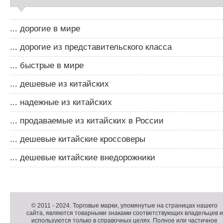
... дорогие в мире
... дорогие из представительского класса
... быстрые в мире
... дешевые из китайских
... надежные из китайских
... продаваемые из китайских в России
... дешевые китайские кроссоверы
... дешевые китайские внедорожники
Д
о
Д
п
о
К
© 2011 -
2024
. Торговые марки, упомянутые на страницах нашего
сайта, являются товарными знаками соответствующих владельцев и
о
п
о
используются только в справочных целях. Полное или частичное