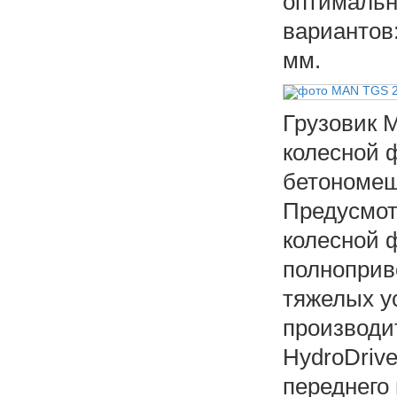
оптимальн
вариантов:
мм.
Грузовик 
колесной 
бетономеша
Предусмот
колесной ф
полноприво
тяжелых у
производит
HydroDriv
переднего