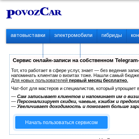
Перейти
К
к
о
контенту
н
т
П
автовыставки
электромобили
гибриды
ко
е
е
р
н
с пробегом
технологии
в
т
о
Сервис онлайн-записи на собственном Telegram
е
м
Тот, кто работает в сфере услуг, знает — без ведения запи
е
напоминать клиентам о визитах тоже. Нашли самый бюдж
Для новых пользователей
первый месяц бесплатно
.
н
ю
Чат-бот для мастеров и специалистов, который упрощает 
—
Сам записывает клиентов и напоминает им о визи
—
Персонализирует скидки, чаевые, кэшбэк и предоп
—
Увеличивает доходимость и помогает больше за
Начать пользоваться сервисом