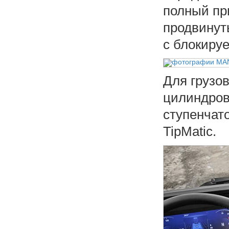
полный пр
продвинут
с блокир
Для грузо
цилиндров
ступенчат
TipMatic.