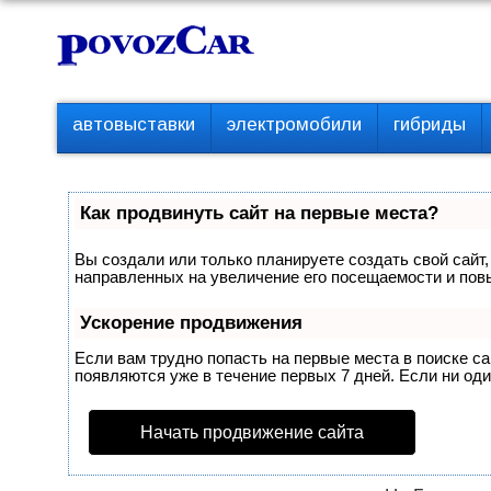
Перейти
К
к
о
контенту
н
т
П
автовыставки
электромобили
гибриды
е
е
р
н
в
т
о
Как продвинуть сайт на первые места?
е
м
Вы создали или только планируете создать свой сайт,
е
направленных на увеличение его посещаемости и пов
н
ю
Ускорение продвижения
Если вам трудно попасть на первые места в поиске с
появляются уже в течение первых 7 дней. Если ни один
Начать продвижение сайта