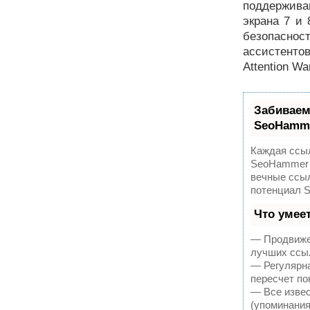
поддержива
экрана 7 и
безопасност
ассистентов 
Attention Wa
Забиваем
SeoHamm
Каждая ссыл
SeoHammer 
вечные ссыл
потенциал 
Что умее
— Продвижен
лучших ссыл
— Регулярна
пересчет по
— Все извес
(упоминания