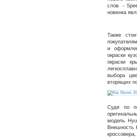
слов - Spee
новинка яв
Также стои
покупателя
и оформле
окраски куз
окраски кр
легкосплавн
выбора цве
вторящих по
Судя по п
оригинальн
модель Hyu
Внешность K
кроссовера