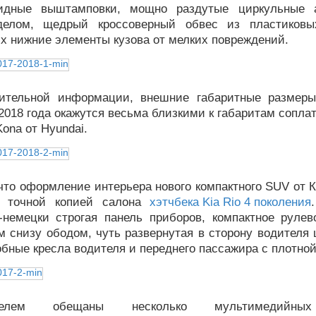
лидные выштамповки, мощно раздутые циркульные а
делом, щедрый кроссоверный обвес из пластиковых
х нижние элементы кузова от мелких повреждений.
ительной информации, внешние габаритные размеры
-2018 года окажутся весьма близкими к габаритам сопл
Kona от Hyundai.
что оформление интерьера нового компактного SUV от 
и точной копией салона
хэтчбека Kia Rio 4 поколения
-немецки строгая панель приборов, компактное рулев
 снизу ободом, чуть развернутая в сторону водителя 
обные кресла водителя и переднего пассажира с плотной
ителем обещаны несколько мультимедийны