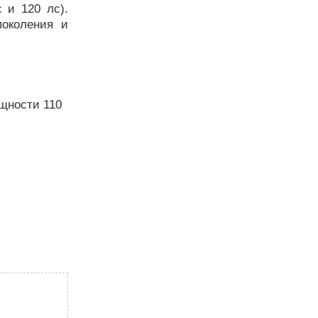
 и 120 лс).
поколения и
щности 110