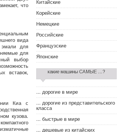
Китайские
амекает, что
Корейские
Немецкие
тенциальным
Российские
ешнего вида
Французские
 эмали для
меняемые для
Японские
омный выбор
возможность
какие машины САМЫЕ ...?
ых вставок,
... дорогие в мире
... дорогие из представительского
ании Киа с
класса
родственная
ном кузова.
... быстрые в мире
 компактного
ризматичные
... дешевые из китайских