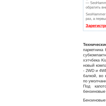
— SeoHammer
обратить вн
SeoHammer 
раз, а перв
Зарегистр
Технически
паркетника
субкомпак
хэтчбека Ki
новый компа
- 2WD и 4WD
балкой, во
по умолчани
Под капот
бензиновые
Бензиновые 