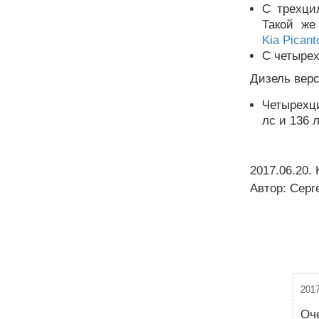
С трехци
Такой же
Kia Pican
С четырех
Дизель верс
Четырехци
лс и 136 л
2017.06.20
.
Автор:
Серг
2017
Оче