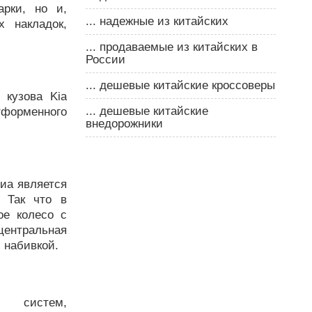
рки, но и,
... надежные из китайских
 накладок,
... продаваемые из китайских в
России
... дешевые китайские кроссоверы
 кузова Kia
... дешевые китайские
атформенного
внедорожники
Киа является
. Так что в
ое колесо с
центральная
 набивкой.
х систем,