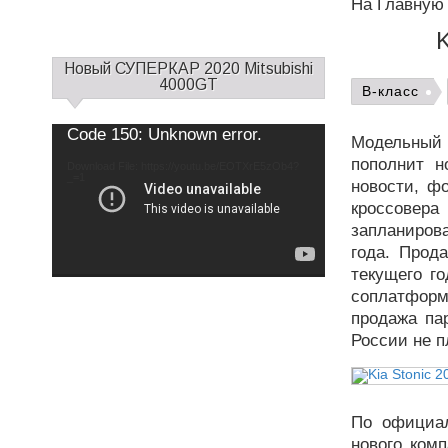
На Главную
С
Новый СУПЕРКАР 2020 Mitsubishi
а
4000GT
B-класс
й
д
Use
Video
Code 150: Unknown error.
Up/Down
Модельный
б
Player
Arrow
keys
пополнит н
а
Download File: https://youtu.be/EOTXrE5zOb4?
to
increase
_=1
р
новости, фо
or
decrease
1
кроссовера 
volume.
запланиров
года. Прод
текущего г
соплатформ
продажа па
России не п
По официал
нового ком