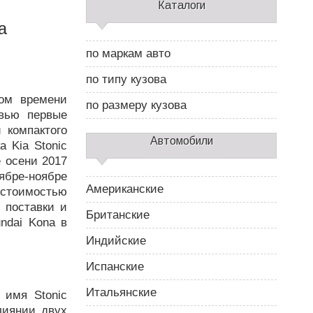
С
Каталоги
а
а
й
д
по маркам авто
б
а
по типу кузова
р
ом времени
2
по размеру кузова
евью первые
 компактого
Автомобили
 Kia Stonic
 осени 2017
ябре-ноябре
Американские
 стоимостью
 поставки и
Британские
ndai Kona в
Индийские
Испанские
Итальянские
 имя Stonic
лиянии двух