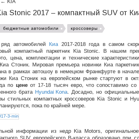
←
KIA
Kia Stonic 2017 – компактный SUV от Ки
бюджетные автомобили
кроссоверы
 ряд автомобилей
Киа
2017-2018 года в самом скор
овый компактный паркетник Kia Stonic. В нашем пр
то, цена, комплектации и технические характеристики
Киа Стоник. Мировая премьера новинки Киа паркетника
ана в рамках автошоу в немецком Франкфурте в начале
ажи Киа Стоник на европейском рынке стартуют в окт
ода по
цене
от 17-18 тысяч евро, что сопоставимо со
енного брата
Hyundai Kona
. Досадно, но официальные
ры стильных компактных кроссоверов Kia Stonic и Hyu
ланируются, пока по крайней мере.
ьной информации из недр Kia Motors, оригинальное
пактного SUV европейского B-класса образовано при с