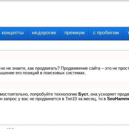
концепты
недорогие
премиум
с пробегом
 но не знаете, как продвигать? Продвижение сайта – это не про
ышение его позиций в поисковых системах.
амостоятельно, попробуйте технологию
Буст
, она ускоряет прод
 запрос у вас не продвинется в Топ10 за месяц, то в
SeoHamm