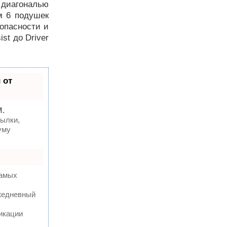
 диагональю
м 6 подушек
опасности и
ist до Driver
 от
M.
ылки,
уму
самых
ежедневный
икации