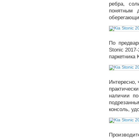
ребра, со
понятным 
оберегающи
По предвар
Stonic 2017
паркетника 
Интересно, 
практическ
наличии по
подрезанным
консоль, уд
Производ