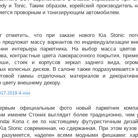
dy и Tonic. Таким образом, корейский производитель н
ляется проворным и тонизирующим автомобилем.
т отметить, что при заказе нового Kia Stonic по
м предложат массу вариантов по индивидуализации вн
нии интерьера паркетника. На выбор масса цветов
ова, контрастные цвета лакокрасочного покрытия, при
ыши, стоек и корпусов зеркал заднего вида, огр
ых колесных дисков. В салоне также подразумевается 
товой гаммы отделочных материалов и декоративн
 цвету внешнему декору.
ервым официальным фото новый паркетник комп
ым именем Стоник выглядит более традиционно, чем 
ndai Kona с ее по настоящему футуристичным дизай
ia Stonic современная, но сдержанная. При этом кузов
, разумеется, наделен всеми модными фишками: ха