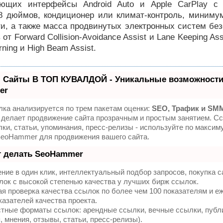
ющих интерфейсы Android Auto и Apple CarPlay с
 8 дюймов, кондиционер или климат-контроль, миниму
и, а также масса продвинутых электронных систем без
от Forward Collision-Avoidance Assist и Lane Keeping Ass
rning и High Beam Assist.
 Сайты В ТОП КУВАЛДОЙ - Уникальные возможности
er
ка анализируется по трем пакетам оценки:
SEO, Трафик и SM
делает продвижение сайта прозрачным и простым занятием. Сс
ки, статьи, упоминания, пресс-релизы - используйте по максим
SeoHammer для продвижения вашего сайта.
т делать SeoHammer
ие в один клик, интеллектуальный подбор запросов, покупка 
ок с высокой степенью качества у лучших бирж ссылок.
я проверка качества ссылок по более чем 100 показателям и 
казателей качества проекта.
тные форматы ссылок: арендные ссылки, вечные ссылки, публ
, мнения, отзывы, статьи, пресс-релизы).