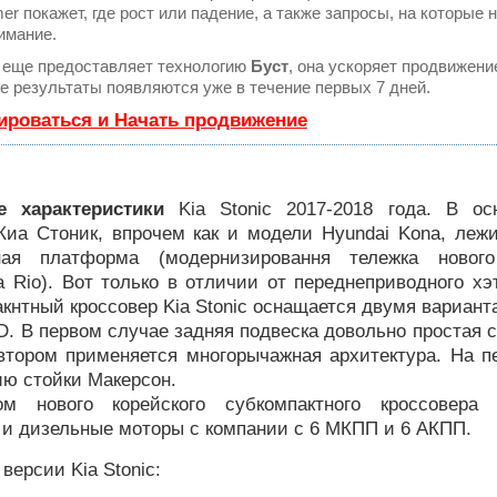
 покажет, где рост или падение, а также запросы, на которые 
имание.
еще предоставляет технологию
Буст
, она ускоряет продвижени
ые результаты появляются уже в течение первых 7 дней.
ироваться и Начать продвижение
е характеристики
Kia Stonic 2017-2018 года. В ос
 Киа Стоник, впрочем как и модели Hyundai Kona, леж
тная платформа (модернизировання тележка нового
a Rio). Вот только в отличии от переднеприводного х
кнтный кроссовер Kia Stonic оснащается двумя вариан
. В первом случае задняя подвеска довольно простая 
 втором применяется многорычажная архитектура. На п
ю стойки Макерсон.
ом нового корейского субкомпактного кроссовера 
 и дизельные моторы с компании с 6 МКПП и 6 АКПП.
версии Kia Stonic: