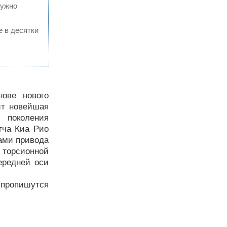
нужно
е в десятки
нове нового
ит новейшая
 поколения
этча Киа Рио
тами привода
с торсионной
ередней оси
пропишутся