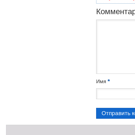
Коммента
*
Имя
С
а