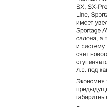
SX, SX-Pre
Line, Spor
имеет уве
Sportage 
салона, а
и систему
счет новог
ступенчато
л.с. под к
Экономия 
предыдуще
габаритны