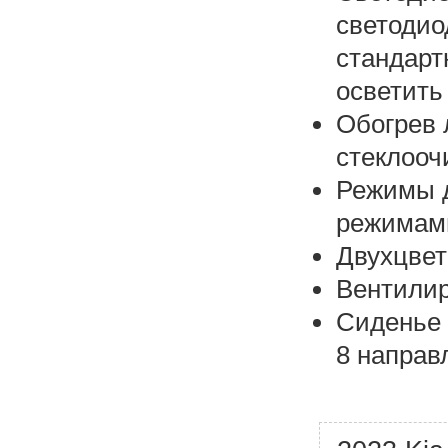
светодио
стандарт
осветить
Обогрев 
стеклооч
Режимы д
режимами
Двухцвет
Вентилир
Сиденье 
8 направл