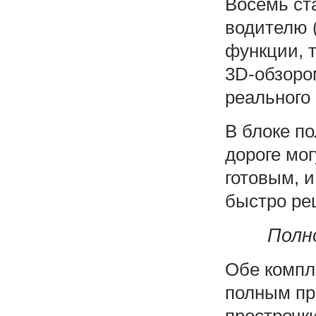
Восемь ст
водителю 
функции, т
3D-обзоро
реального
В блоке по
дороге мо
готовым, и
быстро ре
Полно
Обе компл
полным пр