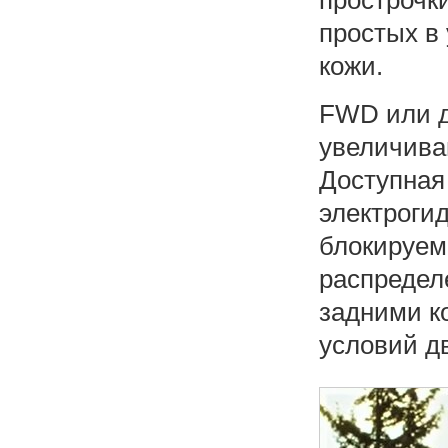
прострочки
простых в
кожи.
FWD или 
увеличива
Доступная
электроги
блокируем
распредел
задними к
условий д