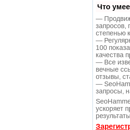
Что уме
— Продвиж
запросов, 
степенью к
— Регулярн
100 показ
качества п
— Все изв
вечные ссы
отзывы, ст
— SeoHamme
запросы, н
SeoHammer
ускоряет п
результаты
Зарегист