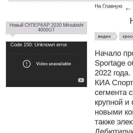
На Главную
С
Новый СУПЕРКАР 2020 Mitsubishi
а
4000GT
й
видео
крос
д
Video
Code 150: Unknown error.
б
Player
Начало пр
а
Download File: https://youtu.be/EOTXrE5zOb4?
_=1
р
Sportage о
1
2022 года.
КИА Спорт
сегмента 
крупной и
новыми ком
также эле
Дебютирую