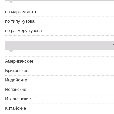
й
д
по маркам авто
б
а
по типу кузова
р
2
по размеру кузова
Американские
Британские
Индийские
Испанские
Итальянские
Китайские