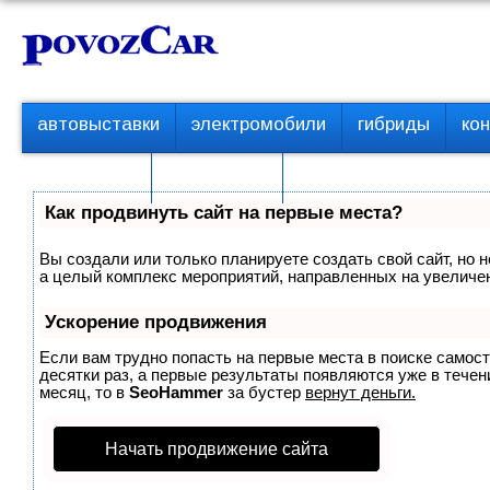
Перейти
К
к
о
контенту
н
т
П
автовыставки
электромобили
гибриды
ко
е
е
р
н
с пробегом
технологии
в
т
о
Как продвинуть сайт на первые места?
е
м
Вы создали или только планируете создать свой сайт, но н
е
а целый комплекс мероприятий, направленных на увеличен
н
ю
Ускорение продвижения
Если вам трудно попасть на первые места в поиске самос
десятки раз, а первые результаты появляются уже в течени
месяц, то в
SeoHammer
за бустер
вернут деньги.
Начать продвижение сайта