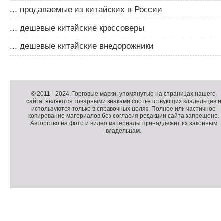
... продаваемые из китайских в России
... дешевые китайские кроссоверы
... дешевые китайские внедорожники
Д
о
Д
п
о
К
© 2011 -
2024
. Торговые марки, упомянутые на страницах нашего
сайта, являются товарными знаками соответствующих владельцев и
о
п
о
используются только в справочных целях. Полное или частичное
л
о
п
копирование материалов без согласия редакции сайта запрещено.
н
л
и
Авторство на фото и видео материалы принадлежит их законным
владельцам.
и
н
р
т
и
а
е
т
й
л
е
т
ь
л
н
ь
о
н
е
а
П
м
я
о
С