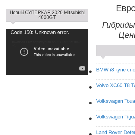
Евр
С
Новый СУПЕРКАР 2020 Mitsubishi
а
4000GT
Гибриды
й
д
Video
Code 150: Unknown error.
Цен
б
Player
а
Download File: https://youtu.be/EOTXrE5zOb4?
_=1
р
1
BMW i8 купе спо
Volvo XC60 T8 T
Volkswagen Tou
Volkswagen Tigu
Land Rover Defe