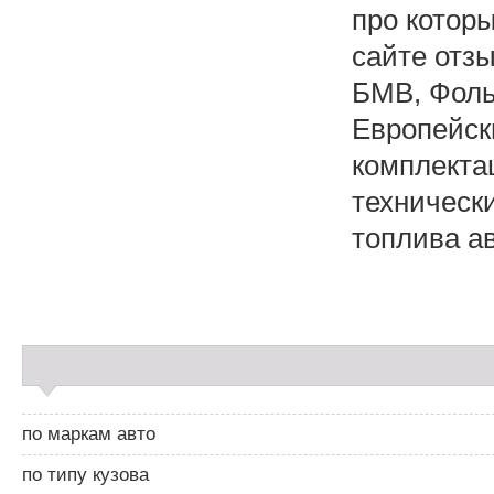
про котор
сайте отз
БМВ, Фоль
Европейск
комплекта
технически
топлива а
С
а
й
д
по маркам авто
б
а
по типу кузова
р