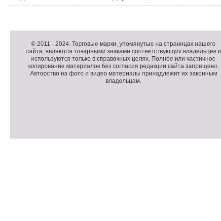
Д
о
Д
п
о
К
© 2011 -
2024
. Торговые марки, упомянутые на страницах нашего
сайта, являются товарными знаками соответствующих владельцев и
о
п
о
используются только в справочных целях. Полное или частичное
л
о
п
копирование материалов без согласия редакции сайта запрещено.
н
л
и
Авторство на фото и видео материалы принадлежит их законным
владельцам.
и
н
р
т
и
а
е
т
й
л
е
т
ь
л
н
ь
о
н
е
а
П
м
я
о
С
е
и
д
ч
н
н
в
е
ю
ф
а
т
о
л
ч
р
и