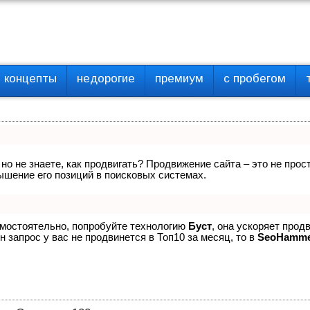
концепты
недорогие
премиум
с пробегом
 но не знаете, как продвигать? Продвижение сайта – это не про
ышение его позиций в поисковых системах.
амостоятельно, попробуйте технологию
Буст
, она ускоряет прод
 запрос у вас не продвинется в Топ10 за месяц, то в
SeoHamm