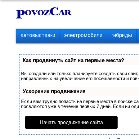
Перейти
К
к
о
контенту
н
т
П
автовыставки
электромобили
гибриды
е
е
р
н
в
т
о
Как продвинуть сайт на первые места?
е
м
Вы создали или только планируете создать свой сайт,
е
направленных на увеличение его посещаемости и пов
н
ю
Ускорение продвижения
Если вам трудно попасть на первые места в поиске с
появляются уже в течение первых 7 дней. Если ни один
Начать продвижение сайта