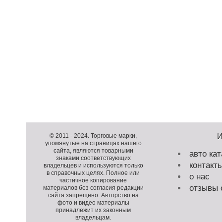
Д
о
Д
п
о
К
© 2011 -
2024
. Торговые марки,
упомянутые на страницах нашего
о
п
о
сайта, являются товарными
авто кат
л
о
п
знаками соответствующих
контакт
н
л
и
владельцев и используются только
в справочных целях. Полное или
и
н
р
о нас
частичное копирование
т
и
а
отзывы 
материалов без согласия редакции
е
т
й
сайта запрещено. Авторство на
фото и видео материалы
л
е
т
принадлежит их законным
ь
л
владельцам.