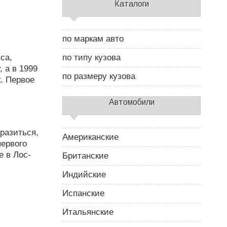
С
Каталоги
а
й
д
по маркам авто
б
а
са,
по типу кузова
р
 а в 1999
2
по размеру кузова
. Первое
Автомобили
разиться,
Американские
первого
е в Лос-
Британские
Индийские
Испанские
Итальянские