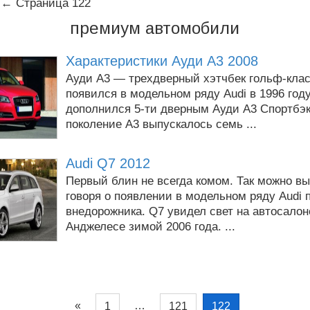
← Страница 122
премиум автомобили
Характеристики Ауди А3 2008
Ауди А3 — трехдверный хэтчбек гольф-клас
появился в модельном ряду Audi в 1996 году,
дополнился 5-ти дверным Ауди А3 Спортбэк
поколение А3 выпускалось семь ...
Audi Q7 2012
Первый блин не всегда комом. Так можно вы
говоря о появлении в модельном ряду Audi 
внедорожника. Q7 увидел свет на автосалон
Анджелесе зимой 2006 года. ...
«
…
1
121
122