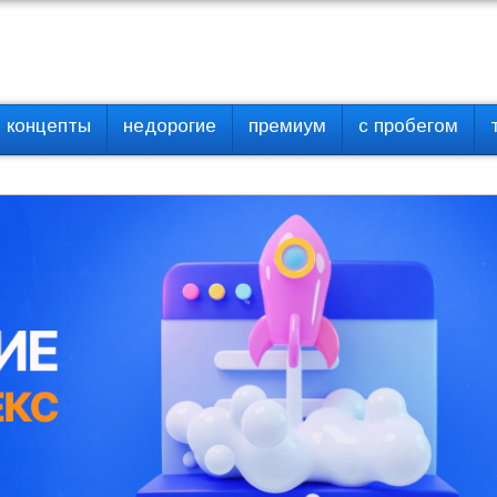
концепты
недорогие
премиум
с пробегом