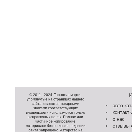
Д
о
Д
п
о
К
© 2011 -
2024
. Торговые марки,
упомянутые на страницах нашего
о
п
о
сайта, являются товарными
авто кат
л
о
п
знаками соответствующих
контакт
н
л
и
владельцев и используются только
в справочных целях. Полное или
и
н
р
о нас
частичное копирование
т
и
а
отзывы 
материалов без согласия редакции
е
т
й
сайта запрещено. Авторство на