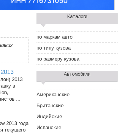
С
Каталоги
а
й
д
по маркам авто
б
каких
а
по типу кузова
р
2
по размеру кузова
 2013
Автомобили
алон) 2013
авку в
ion,
Американские
стов ...
Британские
Индийские
ow 2013 года
Испанские
ля текущего