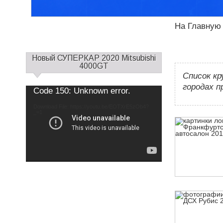
На Главную
С
Новый СУПЕРКАР 2020 Mitsubishi
а
4000GT
Список кр
й
д
городах п
Use
Video
Code 150: Unknown error.
Up/Down
б
Player
Arrow
keys
а
Download File: https://youtu.be/EOTXrE5zOb4?
to
increase
_=1
р
or
decrease
1
volume.