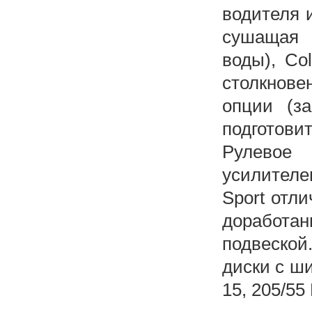
водителя и
сушащая 
воды), Col
столкнове
опции (з
подготови
Рулевое 
усилителе
Sport отл
доработ
подвеской
диски с ш
15, 205/55 