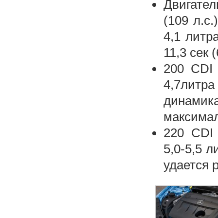
Двигател
(109 л.с
4,1 литр
11,3 сек 
200 CDI 
4,7литр
динами
максимал
220 CDI 
5,0-5,5 л
удается р