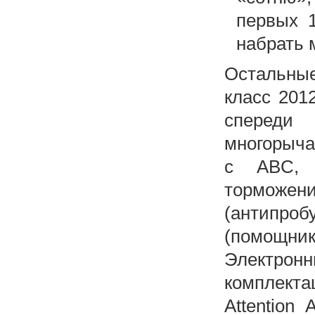
первых 1
набрать 
Остальные
класс 201
спереди
многорыча
с ABC, B
торможен
(антипроб
(помощник 
Электронн
комплект
Attention