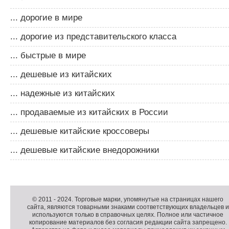
... дорогие в мире
... дорогие из представительского класса
... быстрые в мире
... дешевые из китайских
... надежные из китайских
... продаваемые из китайских в России
... дешевые китайские кроссоверы
... дешевые китайские внедорожники
Д
о
Д
п
о
К
© 2011 -
2024
. Торговые марки, упомянутые на страницах нашего
сайта, являются товарными знаками соответствующих владельцев и
о
п
о
используются только в справочных целях. Полное или частичное
л
о
п
копирование материалов без согласия редакции сайта запрещено.