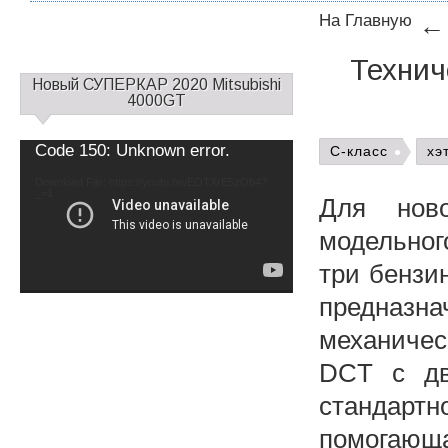
На Главную
Технич
С
Новый СУПЕРКАР 2020 Mitsubishi
а
4000GT
й
д
Video
Code 150: Unknown error.
C-класс
хэ
б
Player
а
Download File: https://youtu.be/EOTXrE5zOb4?
_=1
р
Для ново
1
модельног
три бензи
предназ
механичес
DCT с дв
стандарт
помогающа