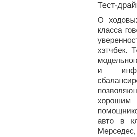
Тест-драй
О ходовых
класса го
увереннос
хэтчбек. 
модельног
и инфор
сбаланс
позволяющ
хорошим
помощник
авто в кл
Мерседес,