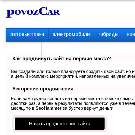
Перейти
К
к
о
контенту
н
т
П
автовыставки
электромобили
гибриды
ко
е
е
р
н
с пробегом
технологии
в
т
о
Как продвинуть сайт на первые места?
е
м
Вы создали или только планируете создать свой сайт, но н
е
а целый комплекс мероприятий, направленных на увеличен
н
ю
Ускорение продвижения
Если вам трудно попасть на первые места в поиске самос
десятки раз, а первые результаты появляются уже в течени
месяц, то в
SeoHammer
за бустер
вернут деньги.
Начать продвижение сайта