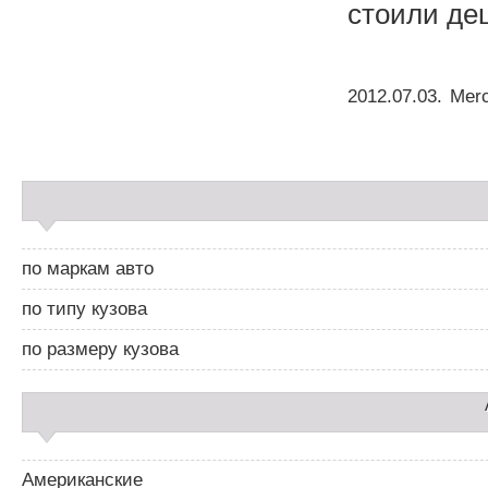
стоили де
2012.07.03
.
Mer
С
а
й
д
по маркам авто
б
а
по типу кузова
р
2
по размеру кузова
Американские