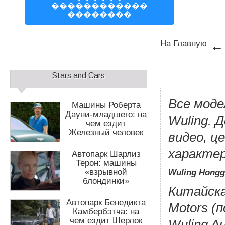
1
2
������������
��������
На Главную
Д
о
С
п
Stars and Cars
а
о
й
л
Все моде
д
Машины Роберта
н
б
Дауни-младшего: на
и
Wuling. 
чем ездит
а
т
Железный человек
р
видео, ц
е
1
л
характер
Автопарк Шарлиз
ь
Терон: машины
н
«взрывной
Wuling Hong
о
блондинки»
е
Китайска
м
Автопарк Бенедикта
Motors (
е
Камбербэтча: на
н
чем ездит Шерлок
Wuling Au