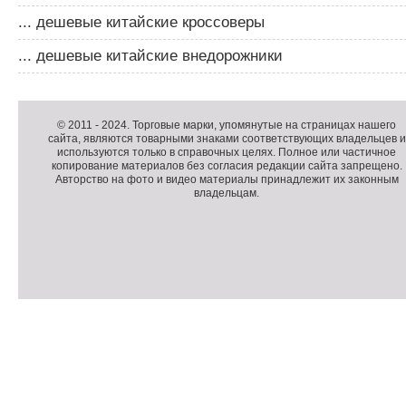
... дешевые китайские кроссоверы
... дешевые китайские внедорожники
Д
о
К
© 2011 -
2024
. Торговые марки, упомянутые на страницах нашего
сайта, являются товарными знаками соответствующих владельцев и
п
о
используются только в справочных целях. Полное или частичное
о
п
копирование материалов без согласия редакции сайта запрещено.
л
и
Авторство на фото и видео материалы принадлежит их законным
владельцам.
н
р
и
а
т
й
е
т
л
ь
н
а
П
я
о
С
и
д
ч
н
в
е
ф