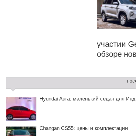
участии G
обзоре нови
С
пос
а
й
д
Hyundai Aura: маленький седан для Ин
б
а
р
2
Changan CS55: цены и комплектации