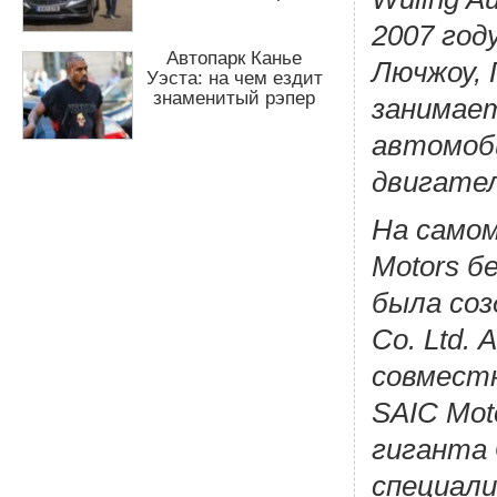
ю
2007 год
Автопарк Канье
Лючжоу, 
Уэста: на чем ездит
знаменитый рэпер
занимает
автомоби
двигател
На самом
Motors б
была соз
Co. Ltd. 
совместн
SAIC Mot
гиганта 
специали